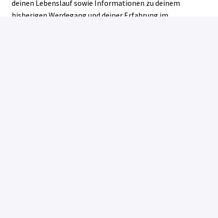
deinen Lebenslauf sowie Informationen zu deinem
bisherigen Werdegang und deiner Erfahrung im
Optionshandel.
Bewerben
oder
Über Indeed bewerben
Job teilen