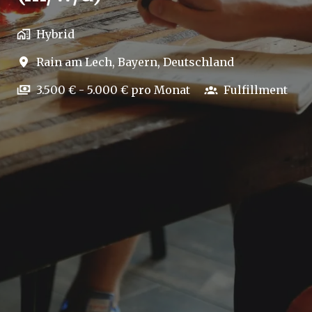
Hybrid
Rain am Lech
,
Bayern
,
Deutschland
3.500 € - 5.000 € pro Monat
Fulfillment