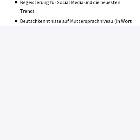
Begeisterung für Social Media und die neuesten
Trends.
Deutschkenntnisse auf Muttersprachniveau (in Wort
und Schrift).
Interessiert?
Dann freuen wir uns auf deine Bewerbung! Sende uns
einfach deinen Lebenslauf und (falls vorhanden) eine
Auswahl deiner bisherigen Arbeiten oder Social Media
Projekte.
Bewerben
oder