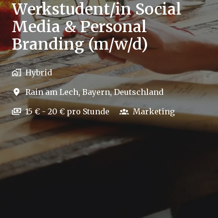
Werkstudent/in Social
Media & Personal
Branding (m/w/d)
Hybrid
Rain am Lech
,
Bayern
,
Deutschland
15 € - 20 € pro Stunde
Marketing